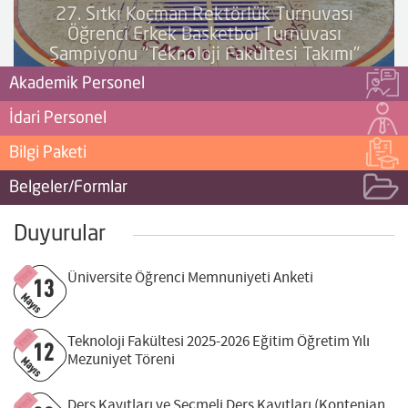
27. Sıtkı Koçman Rektörlük Turnuvası
Öğrenci Erkek Basketbol Turnuvası
Şampiyonu "Teknoloji Fakültesi Takımı"
Akademik Personel
İdari Personel
Bilgi Paketi
Belgeler/Formlar
Duyurular
Yeni
Üniversite Öğrenci Memnuniyeti Anketi
13
Mayıs
Yeni
Teknoloji Fakültesi 2025-2026 Eğitim Öğretim Yılı
12
Mezuniyet Töreni
Mayıs
Yeni
Ders Kayıtları ve Seçmeli Ders Kayıtları (Kontenjan