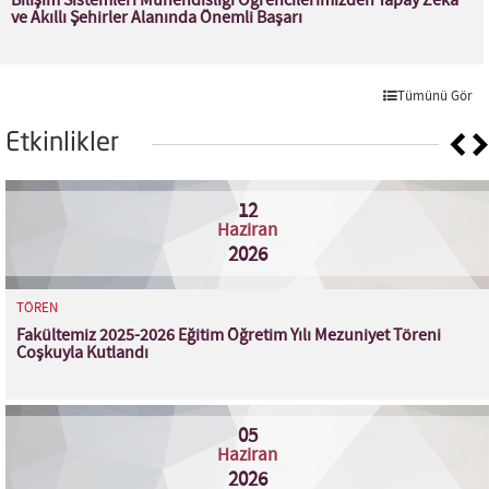
Bilişim Sistemleri Mühendisliği Öğrencilerimizden Yapay Zekâ
ve Akıllı Şehirler Alanında Önemli Başarı
Tümünü Gör
Etkinlikler
12
Haziran
2026
TÖREN
Fakültemiz 2025-2026 Eğitim Öğretim Yılı Mezuniyet Töreni
Coşkuyla Kutlandı
05
Haziran
2026