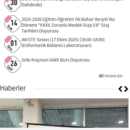
30
Dahilinde)
Ocak
Yeni
2025-2026 Eğitim-Öğretim Yılı Bahar Yarıyılı Yaz
14
Dönemi "XXXX Zorunlu Meslek Stajı I/II" Staj
Ocak
Tarihleri Duyurusu
Yeni
IAESTE Sınavı (17 Ekim 2025) (16:00-18:00)
01
(Enformatik Bölümü Laboratuvarı)
Ekim
Yeni
Sıtkı Koçman Vakfı Burs Duyurusu
26
Eylül
Tümünü Gör
Haberler